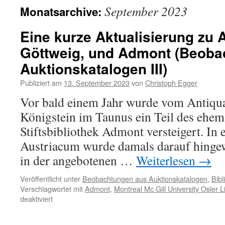
September 2023
Monatsarchive:
Eine kurze Aktualisierung zu 
Göttweig, und Admont (Beoba
Auktionskatalogen III)
Publiziert am
13. September 2023
von
Christoph Egger
Vor bald einem Jahr wurde vom Antiqua
Königstein im Taunus ein Teil des ehem
Stiftsbibliothek Admont versteigert. In 
Austriacum wurde damals darauf hinge
in der angebotenen …
Weiterlesen
→
Veröffentlicht unter
Beobachtungen aus Auktionskatalogen
,
Bibl
Verschlagwortet mit
Admont
,
Montreal Mc Gill University Osler L
für
deaktiviert
Eine
kurze